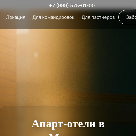
+7 (999) 575-01-00
Заб
Локация
Для командировок
Для партнёров
Апарт-отели в